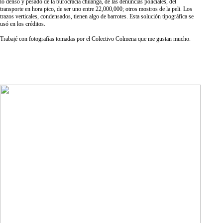
lo denso y pesado de la burocracia chilanga, de las denuncias policiales, del
transporte en hora pico, de ser uno entre 22,000,000; otros mostros de la peli. Los
trazos verticales, condensados, tienen algo de barrotes. Esta solución tipográfica se
usó en los créditos.
Trabajé con fotografías tomadas por el Colectivo Colmena que me gustan mucho.